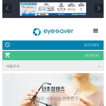
온라인예약
세이버 ON
제품안내
단초점렌즈
가장 널리 사용되는
안경렌즈