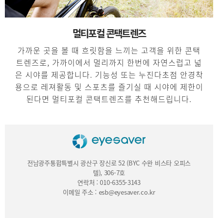
멀티포컬 콘택트렌즈
가까운 곳을 볼 때 흐릿함을 느끼는 고객을 위한 콘택
트렌즈로, 가까이에서 멀리까지 한번에 자연스럽고 넓
은 시야를 제공합니다. 기능성 또는 누진다초점 안경착
용으로 레져활동 및 스포츠를 즐기실 때 시야에 제한이
된다면 멀티포컬 콘택트렌즈를 추천해드립니다.
전남광주통합특별시 광산구 장신로 52 (BYC 수완 비스타 오피스
텔), 306-7호
연락처 : 010-6355-3143
이메일 주소 : esb@eyesaver.co.kr