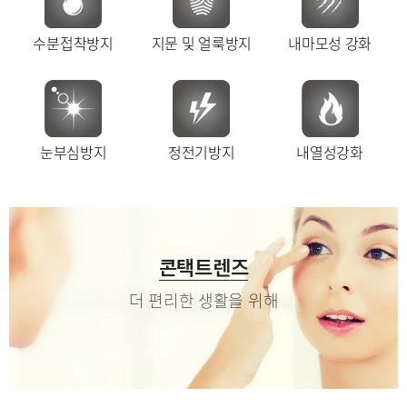
수분접착방지
지문 및 얼룩방지
내마모성 강화
눈부심방지
정전기방지
내열성강화
콘택트렌즈
더 편리한 생활을 위해