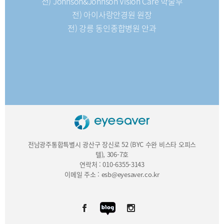
전) Johnson&Johnson Vision Care 학술부
전) 아이사랑안경원 원장
전) 강릉 동인종합병원 안과
전남광주통합특별시 광산구 장신로 52 (BYC 수완 비스타 오피스
텔), 306-7호
연락처 : 010-6355-3143
이메일 주소 : esb@eyesaver.co.kr