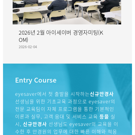
2026년 2월 아이세이버 경영자미팅(K
OM)
2026-02-04
Entry Course
eyesaver에서 첫 출발을 시작하는
신규안경사
선생님을 위한 기초교육 과정으로 eyesaver의
전문 교육팀이 자체 프로그램을 통한 기본적인
이론과 실무, 고객 응대 및 서비스 교육
등을
실
시,
신규안경사
선생님도 eyesaver의 교육을 이
수한 후 안경원의 업무에 대한 빠른 이해와 적응