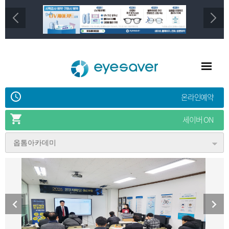
온라인예약
세이버 ON
옵톰아카데미