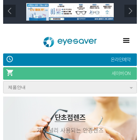
온라인예약
세이버 ON
제품안내
단초점렌즈
가장 널리 사용되는
안경렌즈