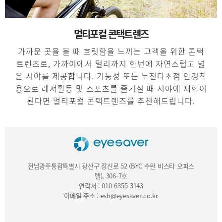
멀티포컬 콘택트렌즈
가까운 곳을 볼 때 흐릿함을 느끼는 고객을 위한 콘택
트렌즈로, 가까이에서 멀리까지 한번에 자연스럽고 넓
은 시야를 제공합니다. 기능성 또는 누진다초점 안경착
용으로 레져활동 및 스포츠를 즐기실 때 시야에 제한이
된다면 멀티포컬 콘택트렌즈를 추천해드립니다.
전남광주통합특별시 광산구 장신로 52 (BYC 수완 비스타 오피스
텔), 306-7호
연락처 : 010-6355-3143
이메일 주소 : esb@eyesaver.co.kr