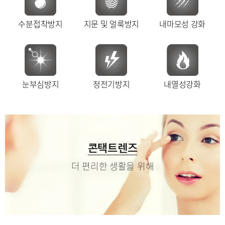
수분접착방지
지문 및 얼룩방지
내마모성 강화
눈부심방지
정전기방지
내열성강화
콘택트렌즈
더 편리한 생활을 위해