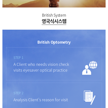
British System
영국식시스템
British Optometry
STEP 1
A Client who needs vision check
visits eyesaver optical practice
STEP 2
Analysis Client’s reason for visit