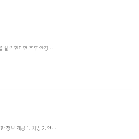
아이세이버가 제안하는 고객을 안심시키고 공감대를 형성하는 방법으로 이를 잘 익힌다면 추후 안경원을 방문하는 고객과 거리를 좁히는데 유용할 수 있을 것이다.
고객중심의 검사법과 커뮤니케이션 스킬 검사, 처방, 예후 및 관리 계획에 대한 정보 제공 1. 처방 2. 안심 3. 처방옵션 4. 지침 5. 예후 6. 다음예약