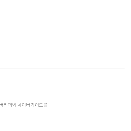
최강의 전문성을 지닌 안경체인인 아이세이버는 자체개발프로그램인 세이버키퍼와 세이버가이드를 바탕으로 최강의 전문성을 지닌 안경체인으로 자리매김하고 있습니다.